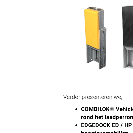
Verder presenteren we;
COMBILOK© Vehicle 
rond het laadperro
EDGEDOCK ED / HP L