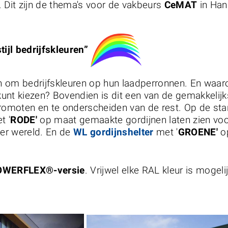
. Dit zijn de thema's voor de vakbeurs
CeMAT
in Han
tijl bedrijfskleuren”
 om bedrijfskleuren op hun laadperronnen. En waaro
unt kiezen? Bovendien is dit een van de gemakkelijk
omoten en te onderscheiden van de rest. Op de st
t '
RODE'
op maat gemaakte gordijnen laten zien voo
ter wereld. En de
WL gordijnshelter
met '
GROENE'
op
WERFLEX®-versie
. Vrijwel elke RAL kleur is mogelij