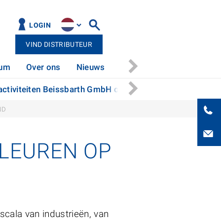
LOGIN
VIND DISTRIBUTEUR
rum
Over ons
Nieuws
Service
Contact
activiteiten Beissbarth GmbH over
Vergrendelsysteem
ND
KLEUREN OP
scala van industrieën, van